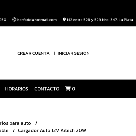
250
herfadd@hotmail.com
142 entre 528 y 529 Nro. 347, La Plata
CREAR CUENTA
INICIAR SESIÓN
HORARIOS
CONTACTO
0
rios para auto
cable
Cargador Auto 12V Aitech 20W