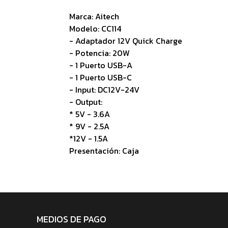
Marca: Aitech
Modelo: CC114
- Adaptador 12V Quick Charge
- Potencia: 20W
- 1 Puerto USB-A
- 1 Puerto USB-C
- Input: DC12V-24V
- Output:
* 5V - 3.6A
* 9V - 2.5A
*12V - 1.5A
Presentación: Caja
MEDIOS DE PAGO