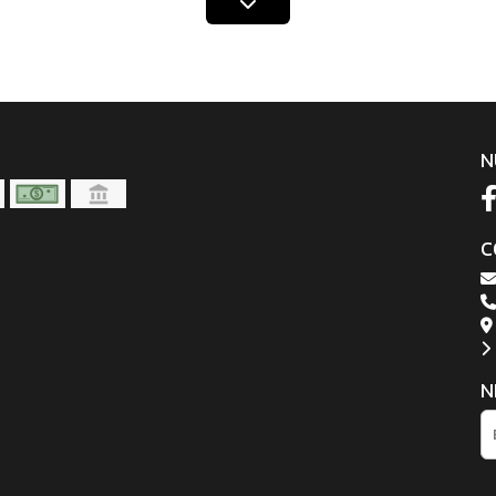
N
C
N