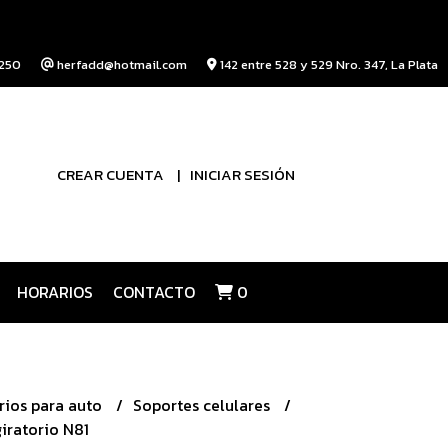
250
herfadd@hotmail.com
142 entre 528 y 529 Nro. 347, La Plata
CREAR CUENTA
INICIAR SESIÓN
HORARIOS
CONTACTO
0
rios para auto
Soportes celulares
iratorio N81