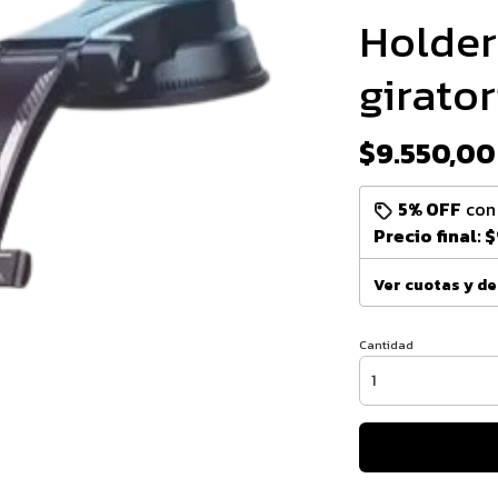
Holder
girator
$9.550,00
5% OFF
co
Precio final:
$
Ver cuotas y d
Cantidad