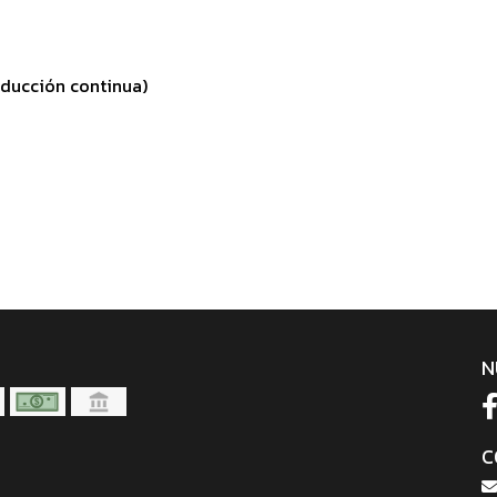
oducción continua)
N
C