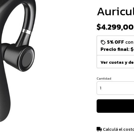
Auricu
$4.299,00
5% OFF
co
Precio final:
$
Ver cuotas y d
Cantidad
Calculá el cost