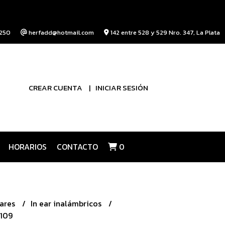
250
herfadd@hotmail.com
142 entre 528 y 529 Nro. 347, La Plata
CREAR CUENTA
INICIAR SESIÓN
HORARIOS
CONTACTO
0
lares
In ear inalámbricos
S109