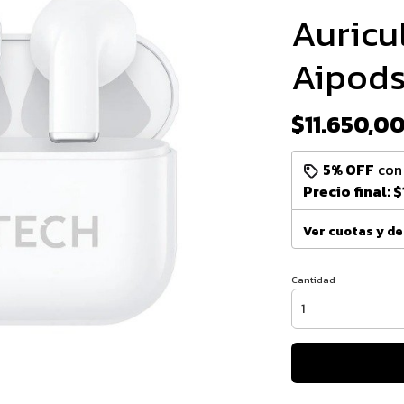
Auricu
Aipods
$11.650,0
5% OFF
co
Precio final:
$
Ver cuotas y d
Cantidad