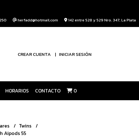
250
herfadd@hotmail.com
142 entre 528 y 529 Nro. 347, La Plata
CREAR CUENTA
INICIAR SESIÓN
HORARIOS
CONTACTO
0
lares
Twins
ch Aipods 55