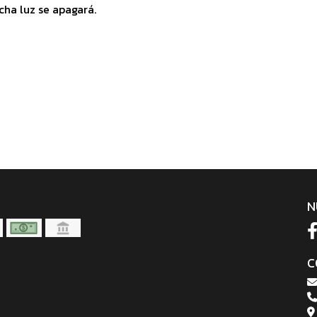
ha luz se apagará.
N
C