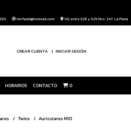
250
herfadd@hotmail.com
142 entre 528 y 529 Nro. 347, La Plata
CREAR CUENTA
INICIAR SESIÓN
HORARIOS
CONTACTO
0
lares
Twins
Auriculares M10