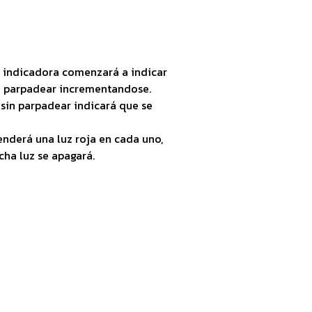
m
la indicadora comenzará a indicar
a parpadear incrementandose.
sin parpadear indicará que se
enderá una luz roja en cada uno,
ha luz se apagará.