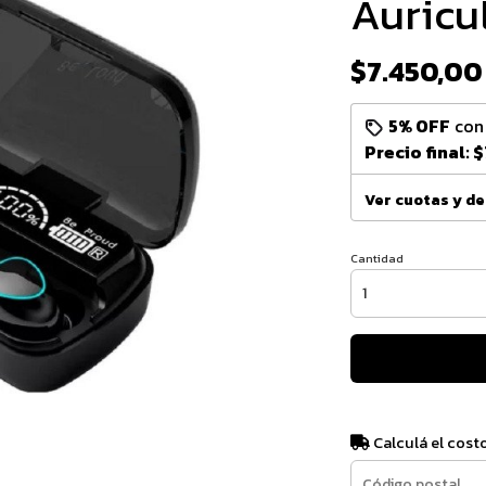
Auricu
$7.450,00
5% OFF
co
Precio final:
$
Ver cuotas y d
Cantidad
Calculá el cost