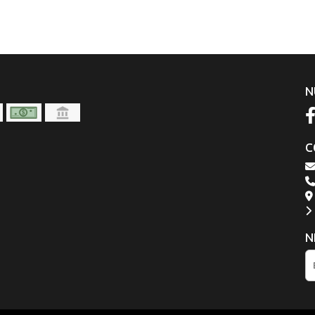
N
C
N