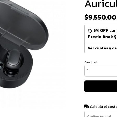
Auricu
$9.550,00
5% OFF
co
Precio final:
$
Ver cuotas y d
Cantidad
Calculá el cost