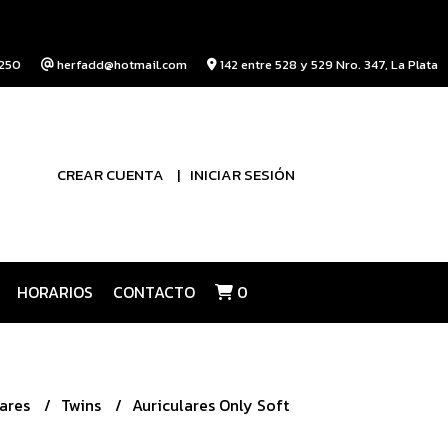
250
herfadd@hotmail.com
142 entre 528 y 529 Nro. 347, La Plata
CREAR CUENTA
INICIAR SESIÓN
HORARIOS
CONTACTO
0
lares
Twins
Auriculares Only Soft