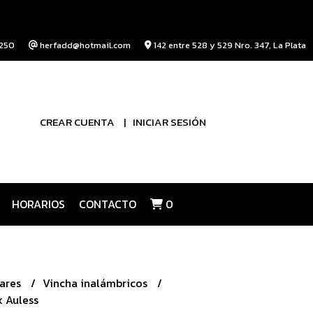
250
herfadd@hotmail.com
142 entre 528 y 529 Nro. 347, La Plata
CREAR CUENTA
INICIAR SESIÓN
HORARIOS
CONTACTO
0
lares
Vincha inalámbricos
x Auless