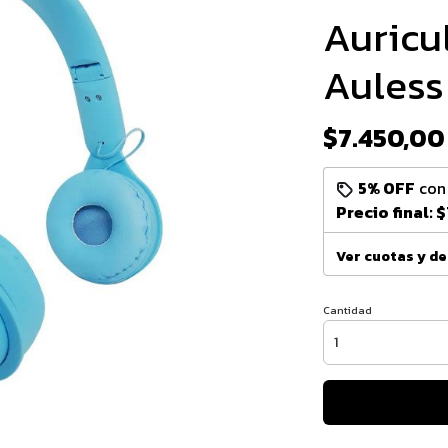
Auricu
Auless
$7.450,00
5% OFF
co
Precio final:
$
Ver cuotas y d
Cantidad