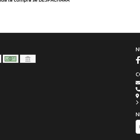
N
C
N