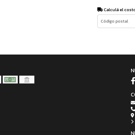
Calculá el cost
N
C
N