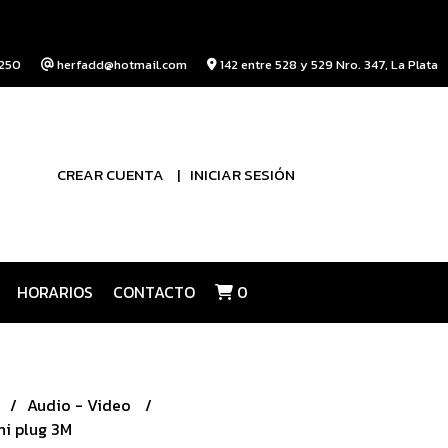
250
herfadd@hotmail.com
142 entre 528 y 529 Nro. 347, La Plata
CREAR CUENTA
INICIAR SESIÓN
HORARIOS
CONTACTO
0
Audio - Video
ni plug 3M