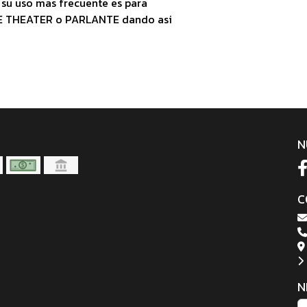
 su uso mas frecuente es para
ME THEATER o PARLANTE dando asi
N
C
N