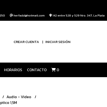
250
herfadd@hotmail.com
142 entre 528 y 529 Nro. 347, La Plata
CREAR CUENTA
INICIAR SESIÓN
HORARIOS
CONTACTO
0
Audio - Video
ptico 1,5M