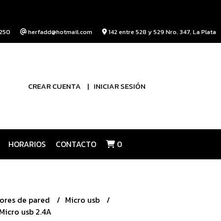
250
herfadd@hotmail.com
142 entre 528 y 529 Nro. 347, La Plata
CREAR CUENTA
INICIAR SESIÓN
HORARIOS
CONTACTO
0
ores de pared
Micro usb
Micro usb 2.4A