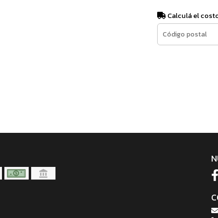
Calculá el cost
N
C