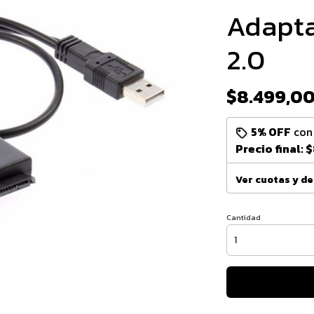
Adapta
2.0
$8.499,0
5% OFF
co
Precio final:
$
Ver cuotas y d
Cantidad