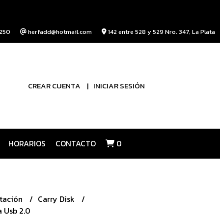
250
herfadd@hotmail.com
142 entre 528 y 529 Nro. 347, La Plata
CREAR CUENTA
INICIAR SESIÓN
HORARIOS
CONTACTO
0
tación
Carry Disk
 Usb 2.0