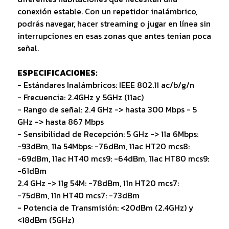
conexión estable. Con un repetidor inalámbrico,
podrás navegar, hacer streaming o jugar en línea sin
interrupciones en esas zonas que antes tenían poca
señal.
ESPECIFICACIONES:
- Estándares Inalámbricos: IEEE 802.11 ac/b/g/n
- Frecuencia: 2.4GHz y 5GHz (11ac)
- Rango de señal: 2.4 GHz -> hasta 300 Mbps - 5
GHz -> hasta 867 Mbps
- Sensibilidad de Recepción: 5 GHz -> 11a 6Mbps:
-93dBm, 11a 54Mbps: -76dBm, 11ac HT20 mcs8:
-69dBm, 11ac HT40 mcs9: -64dBm, 11ac HT80 mcs9:
-61dBm
2.4 GHz -> 11g 54M: -78dBm, 11n HT20 mcs7:
-75dBm, 11n HT40 mcs7: -73dBm
- Potencia de Transmisión: <20dBm (2.4GHz) y
<18dBm (5GHz)