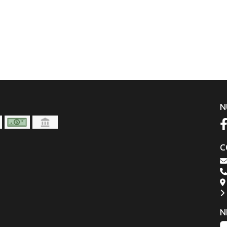
N
C
N