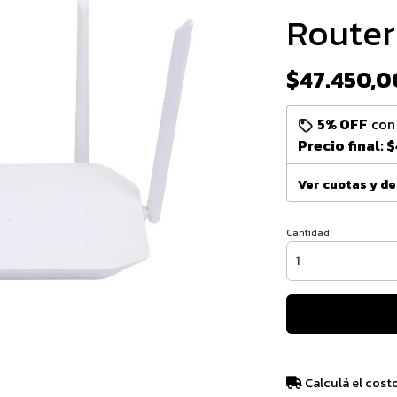
Router
$47.450,0
5% OFF
co
Precio final:
$
Ver cuotas y d
Cantidad
Calculá el cost