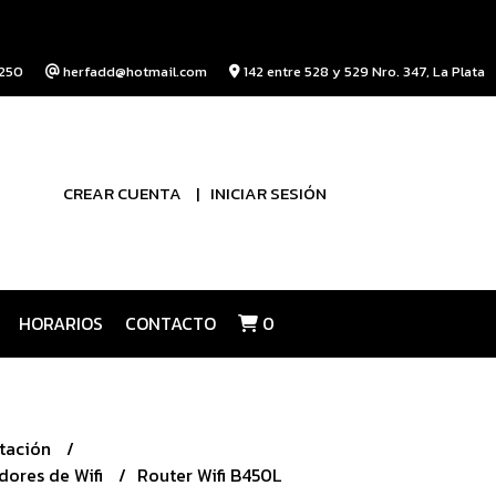
250
herfadd@hotmail.com
142 entre 528 y 529 Nro. 347, La Plata
CREAR CUENTA
INICIAR SESIÓN
HORARIOS
CONTACTO
0
tación
dores de Wifi
Router Wifi B450L