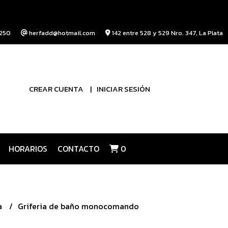
250
herfadd@hotmail.com
142 entre 528 y 529 Nro. 347, La Plata
CREAR CUENTA
INICIAR SESIÓN
HORARIOS
CONTACTO
0
a
Griferia de baño monocomando