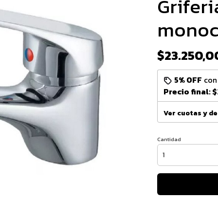
Grifer
mono
$23.250,0
5% OFF
co
Precio final:
$
Ver cuotas y d
Cantidad