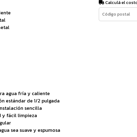
Calculá el cost
iente
tal
metal
ra agua fría y caliente
ión estándar de 1/2 pulgada
nstalación sencilla
d y fácil limpieza
gular
l agua sea suave y espumosa