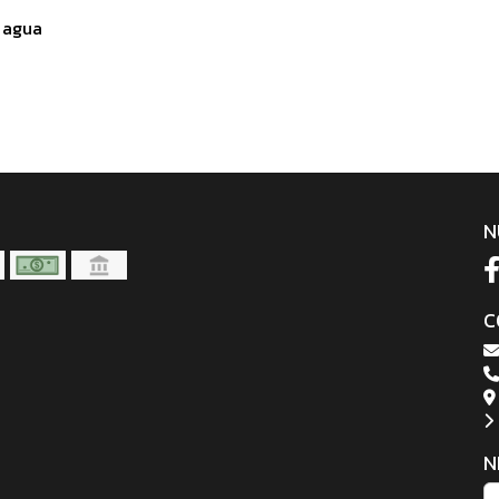
 agua
N
C
N