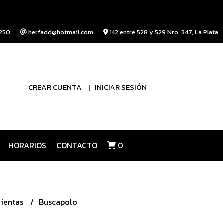
250
herfadd@hotmail.com
142 entre 528 y 529 Nro. 347, La Plata
CREAR CUENTA
INICIAR SESIÓN
HORARIOS
CONTACTO
0
ientas
Buscapolo