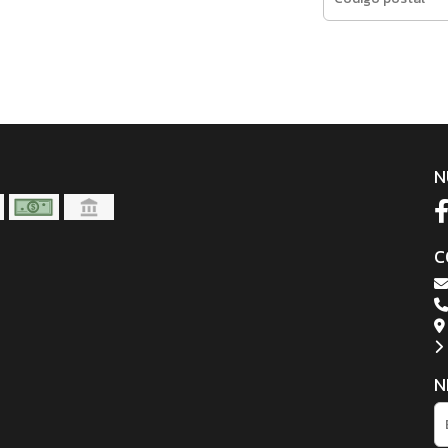
N
C
N