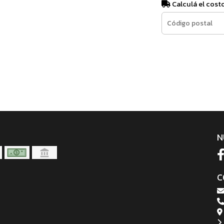
Calculá el cost
N
C