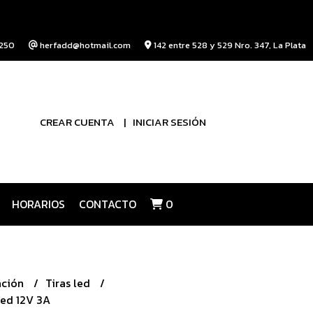
250
herfadd@hotmail.com
142 entre 528 y 529 Nro. 347, La Plata
CREAR CUENTA
INICIAR SESIÓN
HORARIOS
CONTACTO
0
ación
Tiras led
led 12V 3A