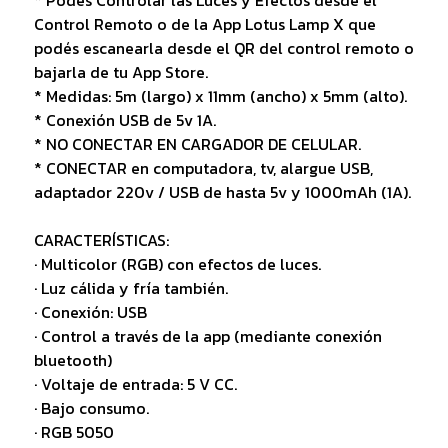
* Podés Controlar las Luces y Efectos desde el
Control Remoto o de la App Lotus Lamp X que
podés escanearla desde el QR del control remoto o
bajarla de tu App Store.
* Medidas: 5m (largo) x 11mm (ancho) x 5mm (alto).
* Conexión USB de 5v 1A.
* NO CONECTAR EN CARGADOR DE CELULAR.
* CONECTAR en computadora, tv, alargue USB,
adaptador 220v / USB de hasta 5v y 1000mAh (1A).
CARACTERÍSTICAS:
· Multicolor (RGB) con efectos de luces.
· Luz cálida y fría también.
· Conexión: USB
· Control a través de la app (mediante conexión
bluetooth)
· Voltaje de entrada: 5 V CC.
· Bajo consumo.
· RGB 5050