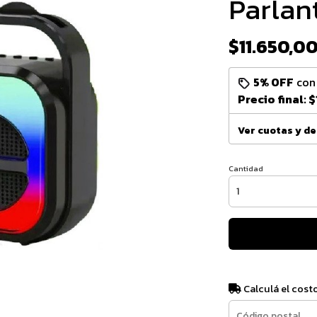
Parlan
$11.650,0
5% OFF
co
Precio final:
$
Ver cuotas y d
Cantidad
Calculá el cost