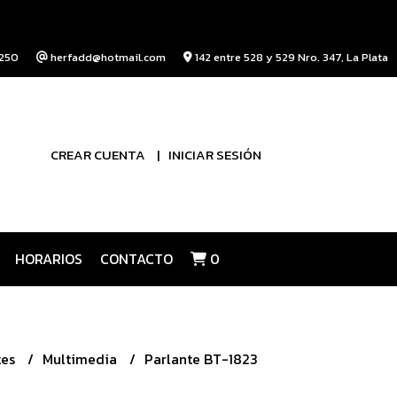
250
herfadd@hotmail.com
142 entre 528 y 529 Nro. 347, La Plata
CREAR CUENTA
INICIAR SESIÓN
HORARIOS
CONTACTO
0
tes
Multimedia
Parlante BT-1823