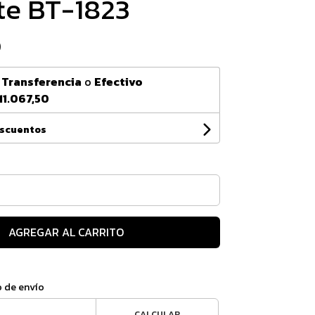
te BT-1823
0
n
Transferencia
o
Efectivo
11.067,50
escuentos
AGREGAR AL CARRITO
o de envío
CALCULAR