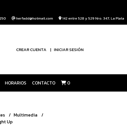
250
herfadd@hotmail.com
142 entre 528 y 529 Nro. 347, La Plata
CREAR CUENTA
INICIAR SESIÓN
HORARIOS
CONTACTO
0
tes
Multimedia
ght Up