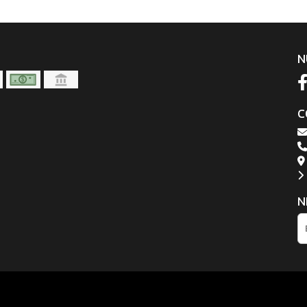
N
C
N