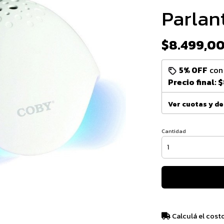
Parlan
$8.499,0
5% OFF
co
Precio final:
$
Ver cuotas y d
Cantidad
Calculá el cost