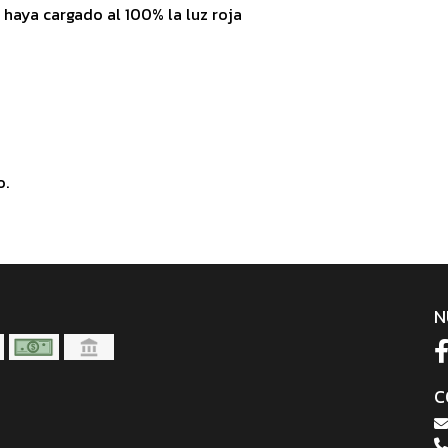
 haya cargado al 100% la luz roja
o.
N
C