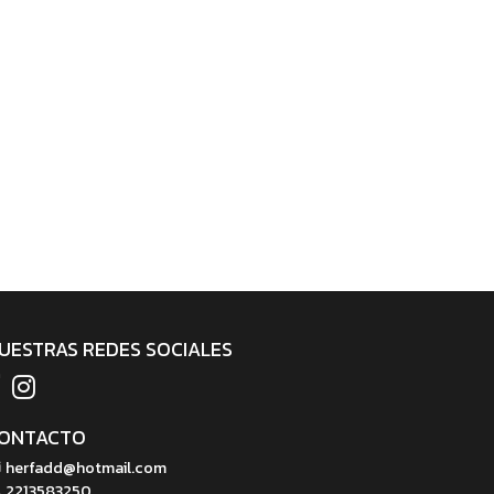
UESTRAS REDES SOCIALES
ONTACTO
herfadd@hotmail.com
2213583250