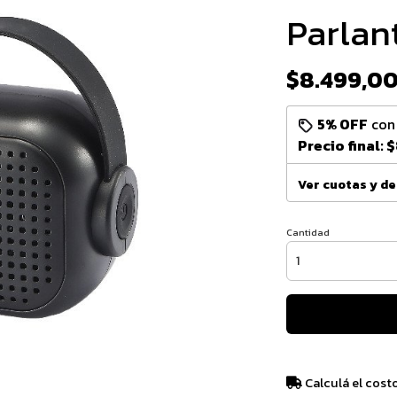
Parlan
$8.499,0
5% OFF
co
Precio final:
$
Ver cuotas y d
Cantidad
Calculá el cost