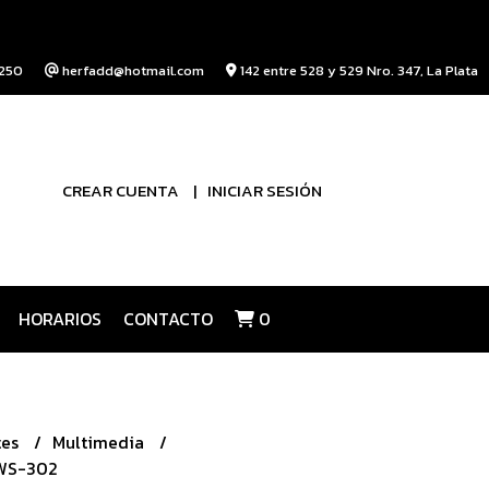
250
herfadd@hotmail.com
142 entre 528 y 529 Nro. 347, La Plata
CREAR CUENTA
INICIAR SESIÓN
HORARIOS
CONTACTO
0
tes
Multimedia
 WS-302