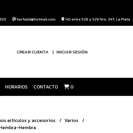
250
herfadd@hotmail.com
142 entre 528 y 529 Nro. 347, La Plata
CREAR CUENTA
INICIAR SESIÓN
HORARIOS
CONTACTO
0
os artículos y accesorios
Varios
 Hembra-Hembra