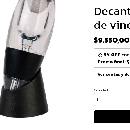
Decant
de vin
$9.550,00
5% OFF
co
Precio final:
$
Ver cuotas y d
Cantidad