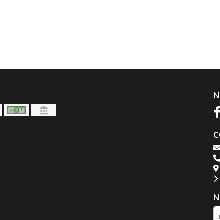
N
C
N