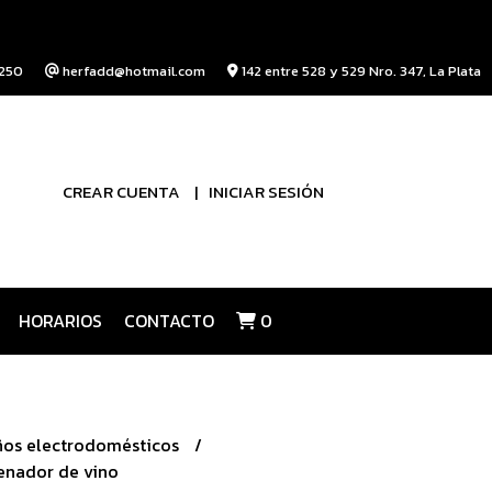
250
herfadd@hotmail.com
142 entre 528 y 529 Nro. 347, La Plata
CREAR CUENTA
INICIAR SESIÓN
HORARIOS
CONTACTO
0
os electrodomésticos
enador de vino