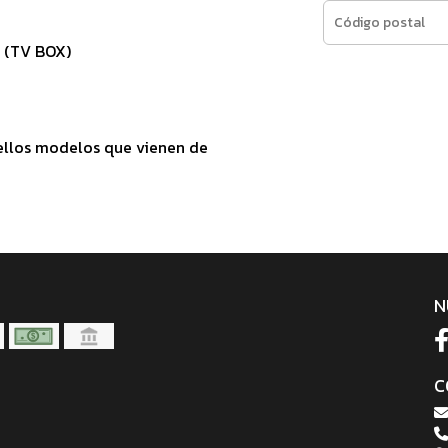
t (TV BOX)
llos modelos que vienen de
N
C