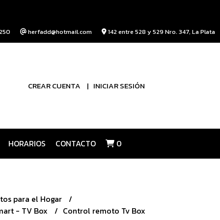
250
herfadd@hotmail.com
142 entre 528 y 529 Nro. 347, La Plata
CREAR CUENTA
INICIAR SESIÓN
HORARIOS
CONTACTO
0
tos para el Hogar
mart - TV Box
Control remoto Tv Box