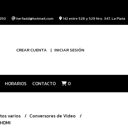
250
herfadd@hotmail.com
142 entre 528 y 529 Nro. 347, La Plata
CREAR CUENTA
INICIAR SESIÓN
HORARIOS
CONTACTO
0
tos varios
Conversores de Video
 HDMI