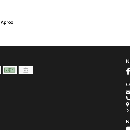
 Aprox.
N
C
N