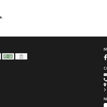
a.
N
C
N