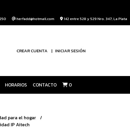
250
herfadd@hotmail.com
142 entre 528 y 529 Nro. 347, La Plata
CREAR CUENTA
INICIAR SESIÓN
HORARIOS
CONTACTO
0
dad para el hogar
dad IP Aitech