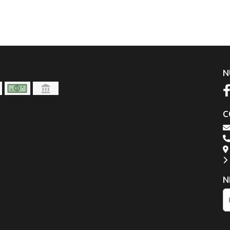
N
C
N