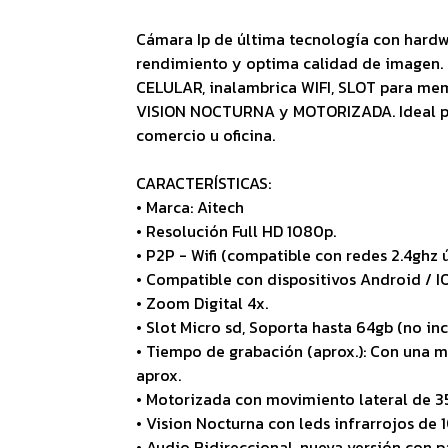
Cámara Ip de última tecnología con hard
rendimiento y optima calidad de imagen. 
CELULAR, inalambrica WIFI, SLOT para me
VISION NOCTURNA y MOTORIZADA. Ideal para
comercio u oficina.
CARACTERÍSTICAS:
• Marca: Aitech
• Resolución Full HD 1080p.
• P2P - Wifi (compatible con redes 2.4ghz 
• Compatible con dispositivos Android / IO
• Zoom Digital 4x.
• Slot Micro sd, Soporta hasta 64gb (no in
• Tiempo de grabación (aprox.): Con una 
aprox.
• Motorizada con movimiento lateral de 35
• Vision Nocturna con leds infrarrojos de 
• Audio Bidireccional, nueva versión con 