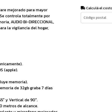
Calculá el cost
ware mejorado para mayor
Se controla totalmente por
moria, AUDIO BI-DIRECCIONAL,
 la vigilancia del hogar,
únicamente).
S (apple).
cluye memoria).
memoria de 32gb graba 7 días
5° y Vertical de 90°.
10 metros de alcance.
parlante y microfono mejorados.