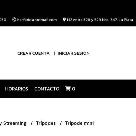
250
herfadd@hotmail.com
142 entre 528 y 529 Nro. 347, La Plata
CREAR CUENTA
INICIAR SESIÓN
HORARIOS
CONTACTO
0
 y Streaming
Trípodes
Trípode mini