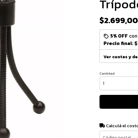
Trípod
$2.699,00
5% OFF
co
Precio final:
$
Ver cuotas y d
Cantidad
Calculá el cost