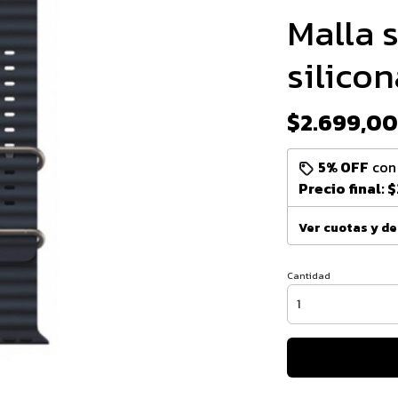
Malla 
silico
$2.699,00
5% OFF
co
Precio final:
$
Ver cuotas y d
Cantidad