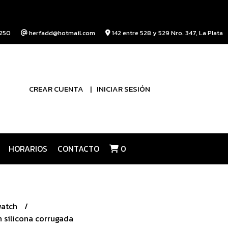
250
herfadd@hotmail.com
142 entre 528 y 529 Nro. 347, La Plata
CREAR CUENTA
INICIAR SESIÓN
HORARIOS
CONTACTO
0
watch
 silicona corrugada